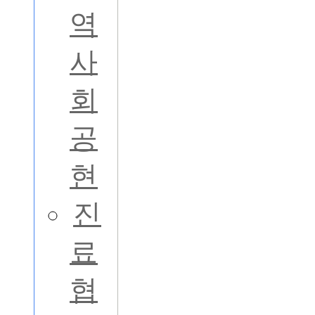
역
사
회
공
현
진
료
협