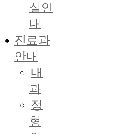
실안
내
진료과
안내
내
과
정
형