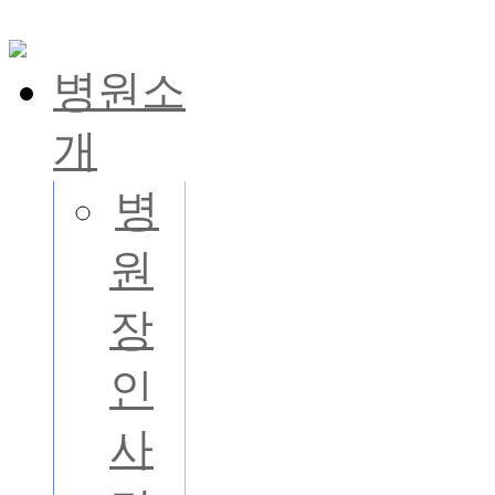
병원소
개
병
원
장
인
사