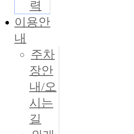
력
이용안
내
주차
장안
내/오
시는
길