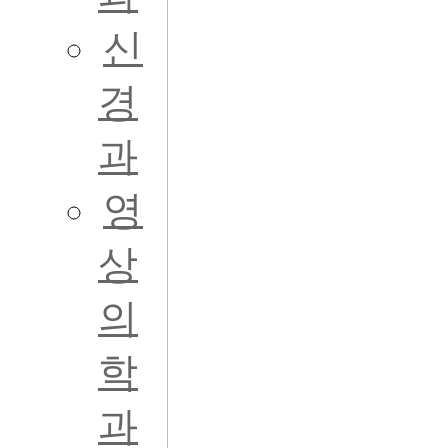
신
경
과
영
상
의
학
과