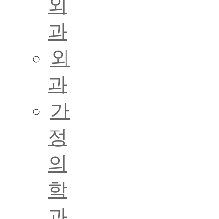
외
과
외
과
가
정
의
학
과