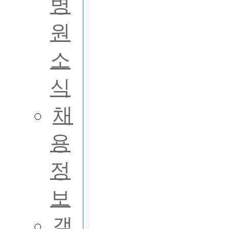
병
원
소
식
채
용
정
보
갤