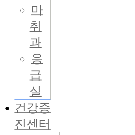
마
취
과
응
급
실
건강증
진센터