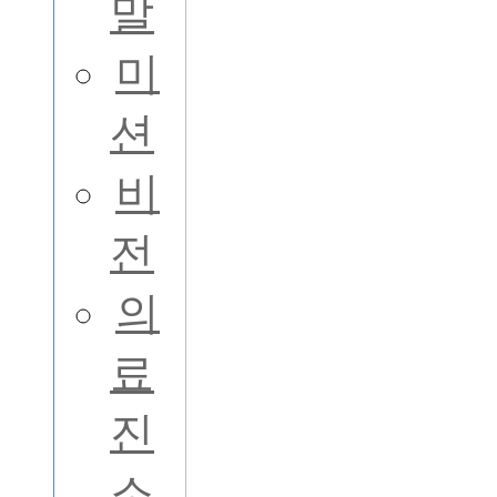
말
미
션
비
전
의
료
진
소