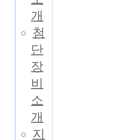
개
첨
단
장
비
소
개
지