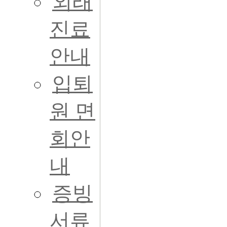
외래
진료
안내
입퇴
원 면
회안
내
증빙
서류