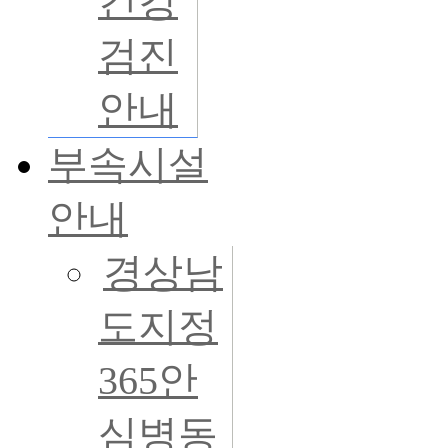
건강
검진
안내
부속시설
안내
경상남
도지정
365안
심병동