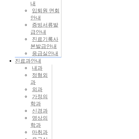
내
입퇴원 면회
안내
증빙서류발
급안내
진료기록사
본발급안내
응급실안내
진료과안내
내과
정형외
과
외과
가정의
학과
신경과
영상의
학과
마취과