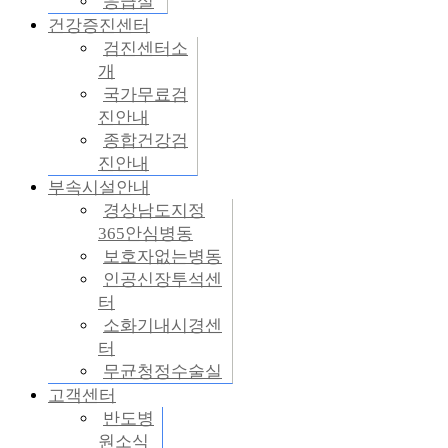
응급실
건강증진센터
검진센터소
개
국가무료검
진안내
종합건강검
진안내
부속시설안내
경상남도지정
365안심병동
보호자없는병동
인공신장투석센
터
소화기내시경센
터
무균청정수술실
고객센터
반도병
원소식