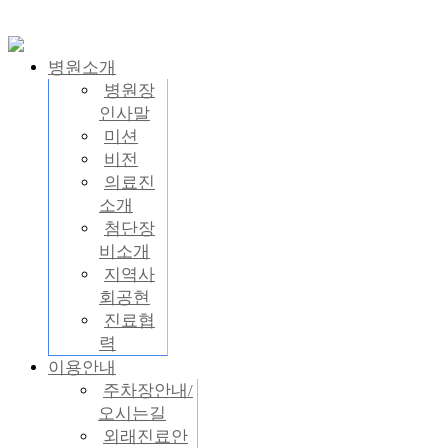
병원소개
병원장
인사말
미션
비전
의료진
소개
첨단장
비소개
지역사
회공현
진료협
력
이용안내
주차장안내/
오시는길
외래진료안