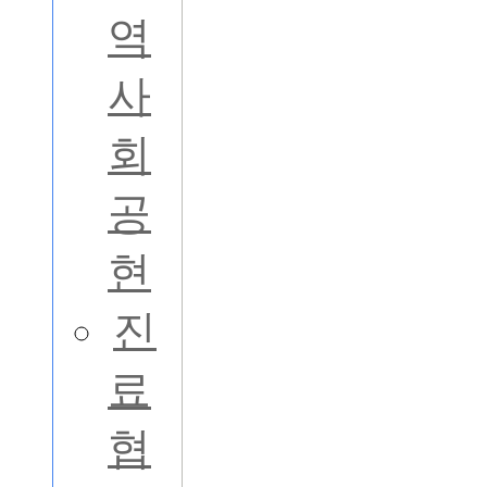
역
사
회
공
현
진
료
협