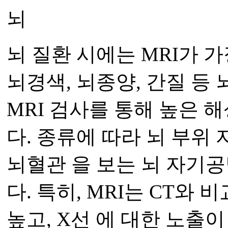
뇌
뇌 질환 시에는 MRI가 
뇌경색, 뇌종양, 간질 등
MRI 검사를 통해 높은 
다. 종류에 따라 뇌 부
뇌혈관 을 보는 뇌 자기
다. 특히, MRI는 CT와
높고, X선 에 대한 노출