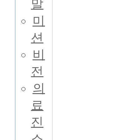
말
미
션
비
전
의
료
진
소