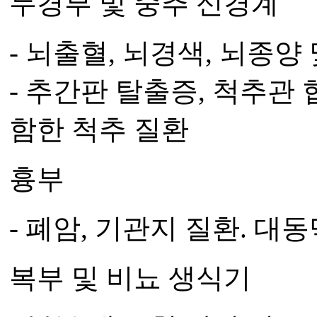
두경부 및 중추 신경계
- 뇌출혈, 뇌경색, 뇌종양
- 추간판 탈출증, 척추관
함한 척추 질환
흉부
- 폐암, 기관지 질환. 대
복부 및 비뇨 생식기