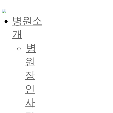
병원소
개
병
원
장
인
사