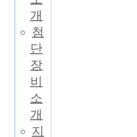
개
첨
단
장
비
소
개
지