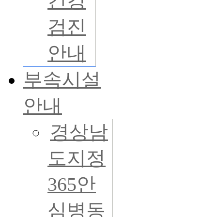
건강
검진
안내
부속시설
안내
경상남
도지정
365안
심병동