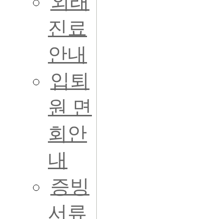
외래
진료
안내
입퇴
원 면
회안
내
증빙
서류