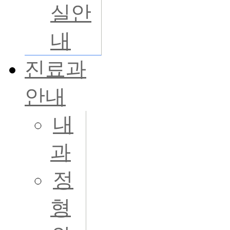
실안
내
진료과
안내
내
과
정
형