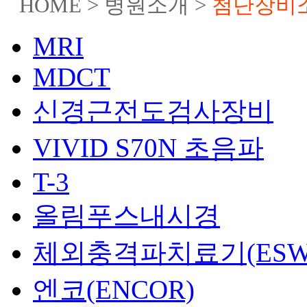
HOME > 병원소개 >
첨단장비
MRI
MDCT
신경근전도검사장비
VIVID S70N 초음파
T-3
올림푸스내시경
체외충격파치료기(ESW
엔코(ENCOR)