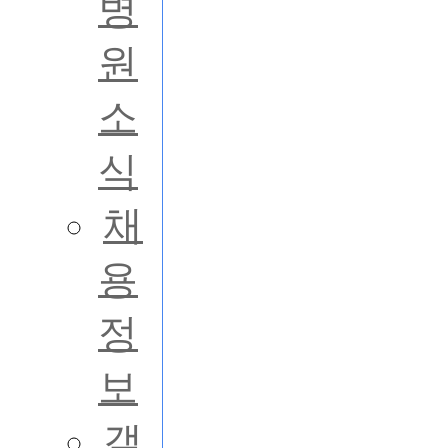
병
원
소
식
채
용
정
보
갤