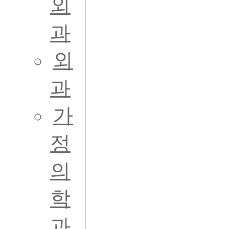
외
과
외
과
가
정
의
학
과