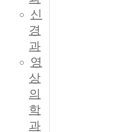
신
경
과
영
상
의
학
과