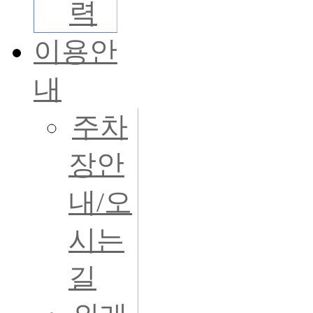
력
이용안
내
주차
장안
내/오
시는
길