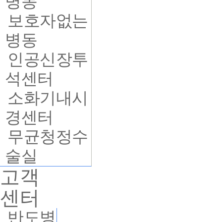
병동
보호자없는
병동
인공신장투
석센터
소화기내시
경센터
무균청정수
술실
고객
센터
반도병