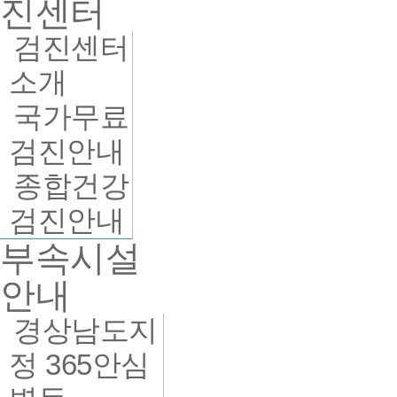
진센터
검진센터
소개
국가무료
검진안내
종합건강
검진안내
부속시설
안내
경상남도지
정 365안심