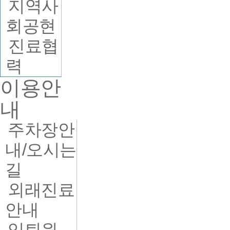
지역사
회공현
진료협
력
이용안
내
주차장안
내/오시는
길
외래진료
안내