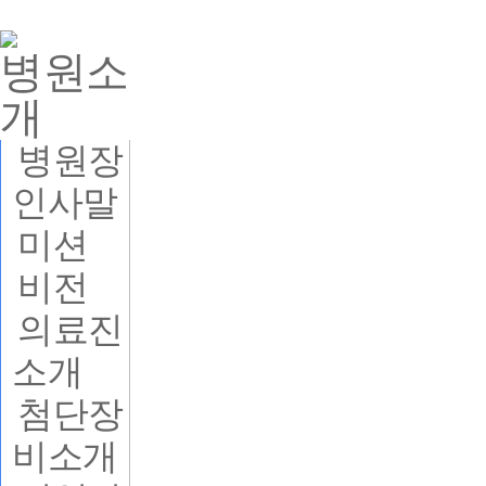
병원소
개
병원장
인사말
미션
비전
의료진
소개
첨단장
비소개