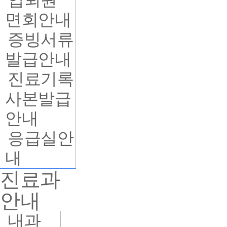
입퇴원
면회안내
증빙서류
발급안내
진료기록
사본발급
안내
응급실안
내
진료과
안내
내과